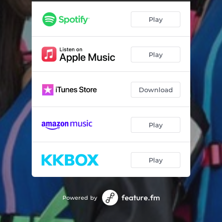
拝啓、神様。
03:27
Play
月と星とおやすみ
03:46
Play
Download
Play
Play
Powered by