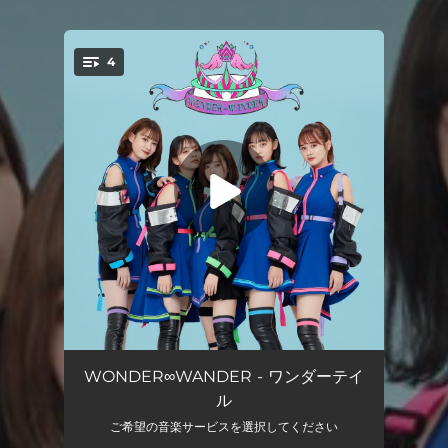
4
You're all set!
ワンダーテイル
04:19
WONDER∞WANDER - ワンダーテイ
ル
夢心地ライナー
02:39
ご希望の音楽サービスを選択してください